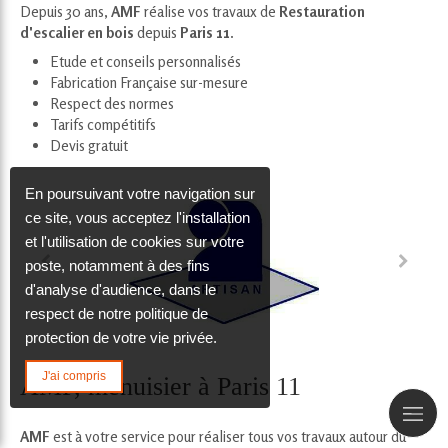
Depuis 30 ans,
AMF
réalise vos travaux de
Restauration
d'escalier en bois
depuis
Paris 11
.
Etude et conseils personnalisés
Fabrication Française sur-mesure
Respect des normes
Tarifs compétitifs
Devis gratuit
En poursuivant votre navigation sur
ce site, vous acceptez l'installation
et l'utilisation de cookies sur votre
poste, notamment à des fins
d'analyse d'audience, dans le
respect de notre politique de
protection de votre vie privée.
J'ai compris
AMF, menuisier à Paris 11
AMF
est à votre service pour réaliser tous vos travaux autour du