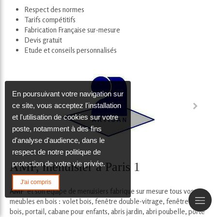
Respect des normes
Tarifs compétitifs
Fabrication Française sur-mesure
Devis gratuit
Etude et conseils personnalisés
En poursuivant votre navigation sur
ce site, vous acceptez l'installation
et l'utilisation de cookies sur votre
poste, notamment à des fins
d'analyse d'audience, dans le
respect de notre politique de
protection de votre vie privée.
AMF, menuisier à Paris 1
J'ai compris
AMF
et son équipe de menuisiers fabrique sur mesure tous vos
meubles en bois : volet bois, fenêtre double-vitrage, fenêtres en
bois, portail, cabane pour enfants, abris jardin, abri poubelle, porte