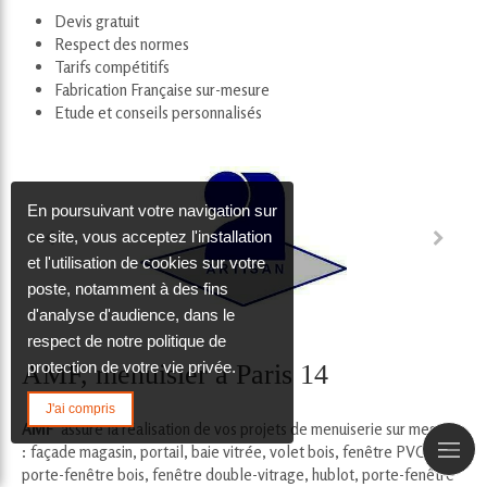
Devis gratuit
Respect des normes
Tarifs compétitifs
Fabrication Française sur-mesure
Etude et conseils personnalisés
En poursuivant votre navigation sur
ce site, vous acceptez l'installation
et l'utilisation de cookies sur votre
poste, notamment à des fins
d'analyse d'audience, dans le
respect de notre politique de
protection de votre vie privée.
AMF, menuisier à Paris 14
J'ai compris
AMF
assure la réalisation de vos projets de menuiserie sur mesure
: façade magasin, portail, baie vitrée, volet bois, fenêtre PVC,
porte-fenêtre bois, fenêtre double-vitrage, hublot, porte-fenêtre